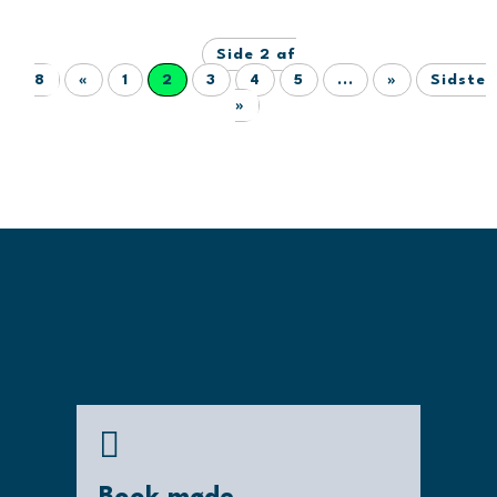
Side 2 af
8
«
1
2
3
4
5
...
»
Sidste
»
