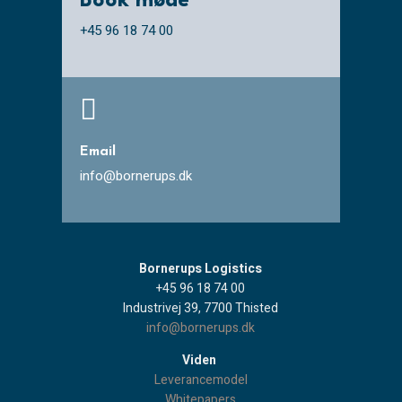
Book møde
+45 96 18 74 00

Email
info@bornerups.dk
Bornerups Logistics
+45 96 18 74 00
Industrivej 39, 7700 Thisted
info@bornerups.dk
Viden
Leverancemodel
Whitepapers