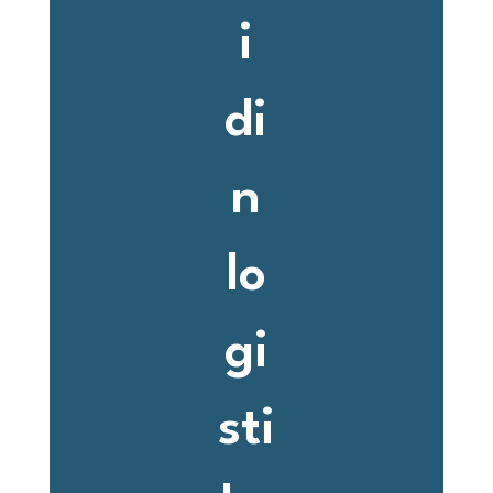
i
di
n
lo
gi
sti