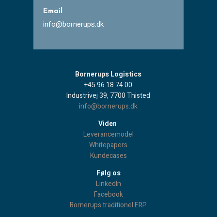
Email
info@bornerups.dk
Bornerups Logistics
+45 96 18 74 00
Industrivej 39, 7700 Thisted
info@bornerups.dk
Viden
Leverancemodel
Whitepapers
Kundecases
Følg os
LinkedIn
Facebook
Bornerups traditionel ERP