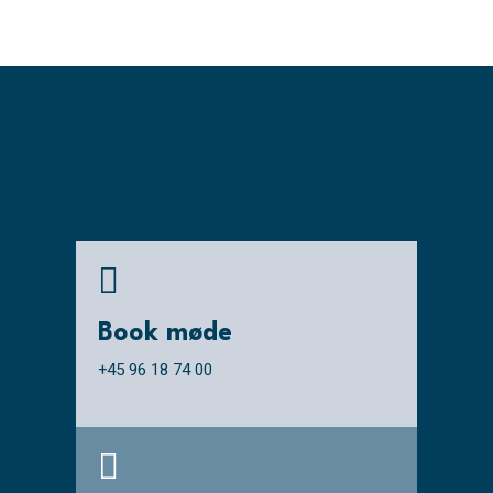

Book møde
+45 96 18 74 00
