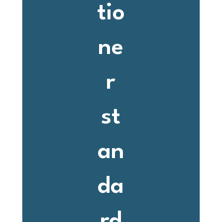
tio
ne
r
st
an
da
rd