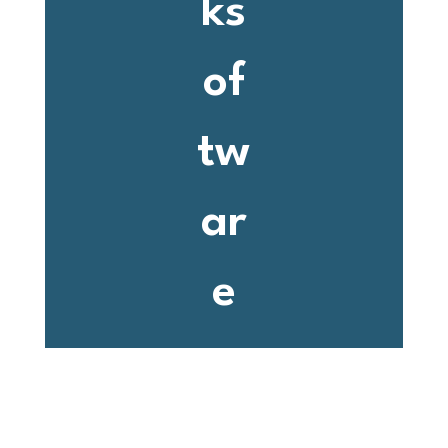
ks
of
tw
ar
e