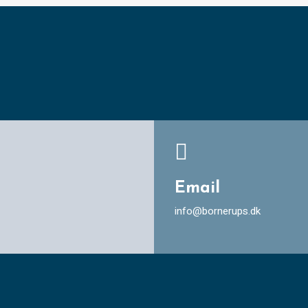

Email
info@bornerups.dk