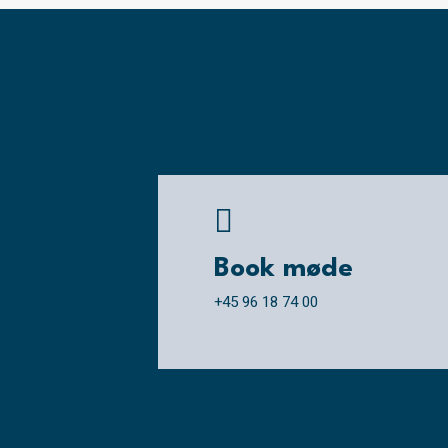

Book møde
+45 96 18 74 00