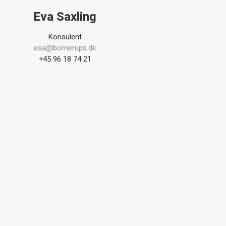
Eva Saxling
Konsulent
esa@bornerups.dk
+45 96 18 74 21