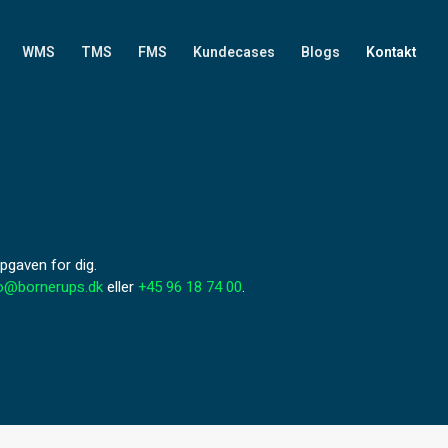
WMS
TMS
FMS
Kundecases
Blogs
Kontakt
opgaven for dig.
fo@bornerups.dk
eller
+45 96 18 74 00
.