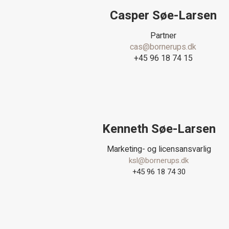
Casper Søe-Larsen
Partner
cas@bornerups.dk
+45 96 18 74 15
Kenneth Søe-Larsen
Marketing- og licensansvarlig
ksl@bornerups.dk
+45 96 18 74 30