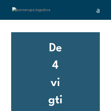
De
4
vi
gti