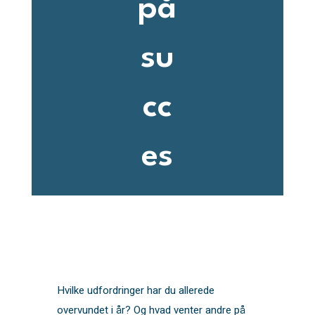
på
su
cc
es
Hvilke udfordringer har du allerede
overvundet i år? Og hvad venter andre på