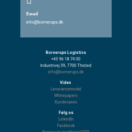

Email
info@bornerups.dk
Bornerups Logistics
+45 96 18 74 00
Industrivej 39, 7700 Thisted
info@bornerups.dk
Viden
Leverancemodel
Whitepapers
Kundecases
Følg os
LinkedIn
Facebook