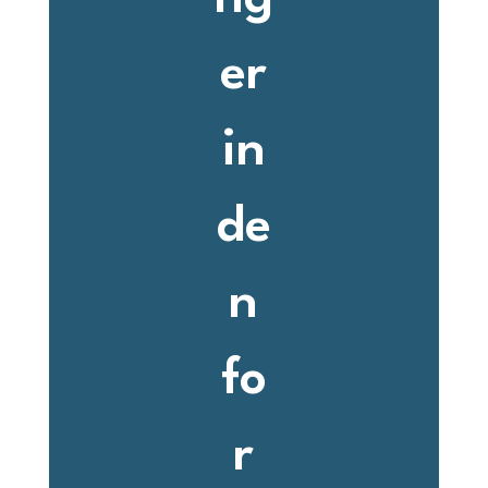
er
in
de
n
fo
r