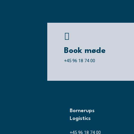

Book møde
+45 96 18 74 00
Bornerups
Logistics
+45 96 18 74 00