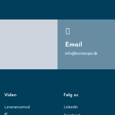

Email
info@bornerups.dk
Viden
Følg os
Leverancemod
LinkedIn
el