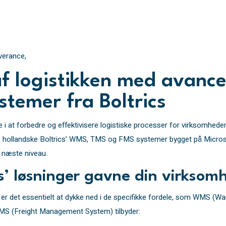
verance,
 af logistikken med avanc
temer fra Boltrics
e i at forbedre og effektivisere logistiske processer for virksomhed
e hollandske Boltrics’ WMS, TMS og FMS systemer bygget på Microso
et næste niveau.
s’ løsninger gavne din virksom
ware er det essentielt at dykke ned i de specifikke fordele, som WM
S (Freight Management System) tilbyder: