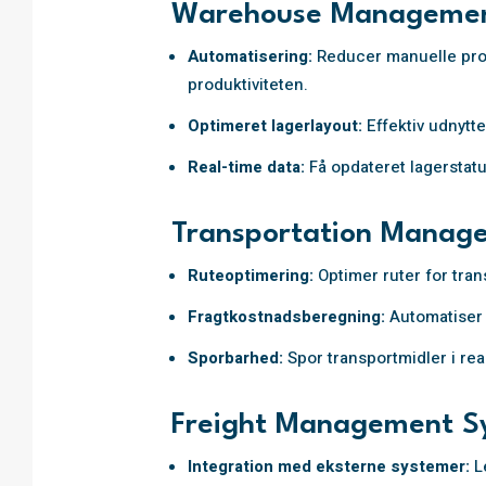
Warehouse Managemen
Automatisering:
Reducer manuelle proc
produktiviteten.
Optimeret lagerlayout:
Effektiv udnytt
Real-time data:
Få opdateret lagerstatus
Transportation Manag
Ruteoptimering:
Optimer ruter for tran
Fragtkostnadsberegning:
Automatiser 
Sporbarhed:
Spor transportmidler i rea
Freight Management S
Integration med eksterne systemer:
L