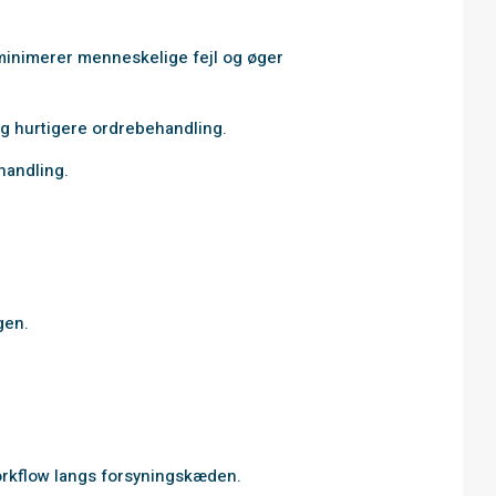
minimerer menneskelige fejl og øger
og hurtigere ordrebehandling.
 handling.
gen.
rkflow langs forsyningskæden.