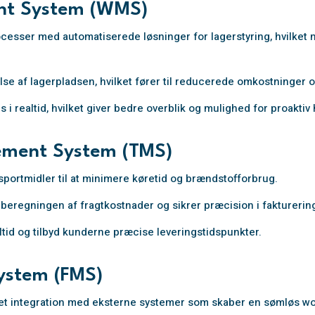
t System (WMS)
esser med automatiserede løsninger for lagerstyring, hvilket 
else af lagerpladsen, hvilket fører til reducerede omkostninger 
 i realtid, hvilket giver bedre overblik og mulighed for proaktiv
ement System (TMS)
sportmidler til at minimere køretid og brændstofforbrug.
beregningen af fragtkostnader og sikrer præcision i fakturerin
ltid og tilbyd kunderne præcise leveringstidspunkter.
ystem (FMS)
et integration med eksterne systemer som skaber en sømløs wo