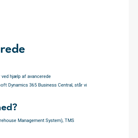
erede
er ved hjælp af avancerede
ft Dynamics 365 Business Central, står vi
hed?
S (Warehouse Management System), TMS