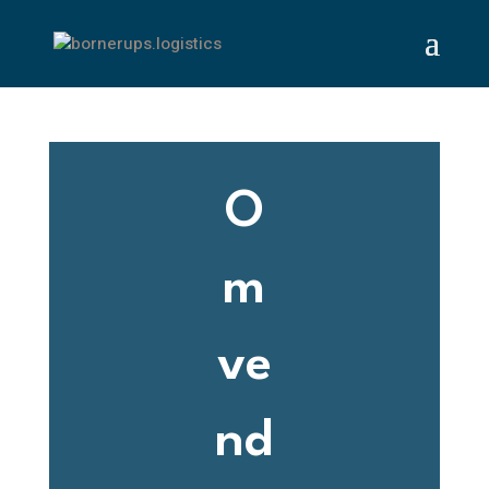
O
m
ve
nd