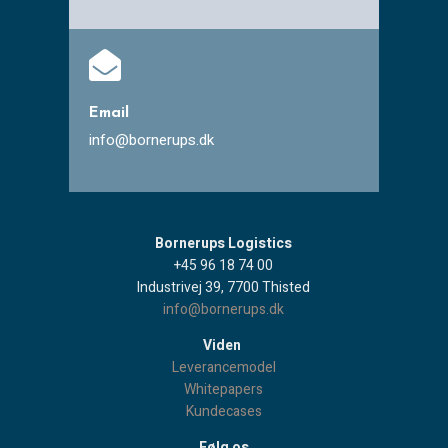

Email
info@bornerups.dk
Bornerups Logistics
+45 96 18 74 00
Industrivej 39, 7700 Thisted
info@bornerups.dk
Viden
Leverancemodel
Whitepapers
Kundecases
Følg os