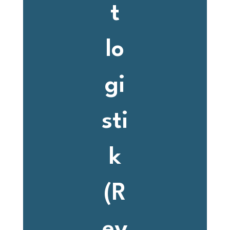
t
lo
gi
sti
k
(R
ev