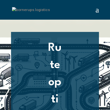
Ru
te
op
ti