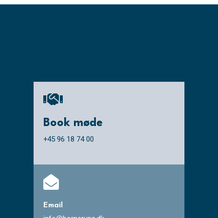

Book møde
+45 96 18 74 00

Email