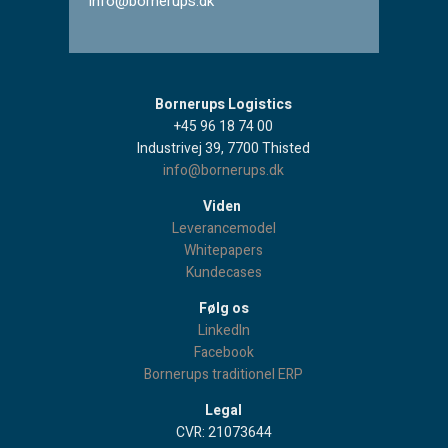
info@bornerups.dk
Bornerups Logistics
+45 96 18 74 00
Industrivej 39, 7700 Thisted
info@bornerups.dk
Viden
Leverancemodel
Whitepapers
Kundecases
Følg os
LinkedIn
Facebook
Bornerups traditionel ERP
Legal
CVR: 21073644