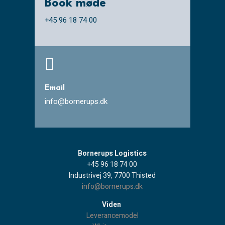
Book møde
+45 96 18 74 00

Email
info@bornerups.dk
Bornerups Logistics
+45 96 18 74 00
Industrivej 39, 7700 Thisted
info@bornerups.dk
Viden
Leverancemodel