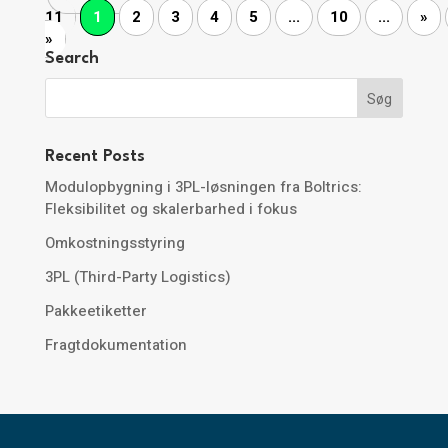
11
1
2
3
4
5
...
10
...
»
»
Search
Recent Posts
Modulopbygning i 3PL-løsningen fra Boltrics:
Fleksibilitet og skalerbarhed i fokus
Omkostningsstyring
3PL (Third-Party Logistics)
Pakkeetiketter
Fragtdokumentation