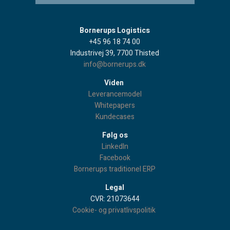
Bornerups Logistics
+45 96 18 74 00
Industrivej 39, 7700 Thisted
info@bornerups.dk
Viden
Leverancemodel
Whitepapers
Kundecases
Følg os
LinkedIn
Facebook
Bornerups traditionel ERP
Legal
CVR: 21073644
Cookie- og privatlivspolitik