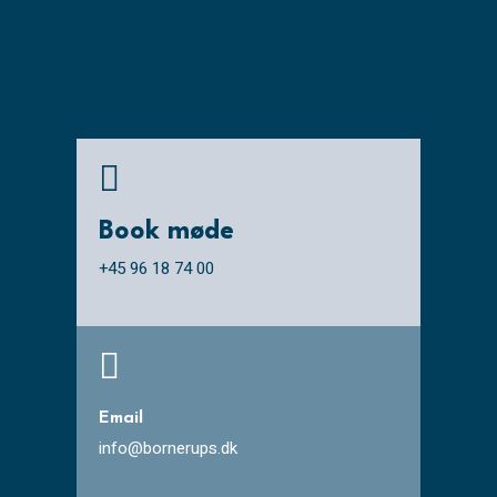

Book møde
+45 96 18 74 00

Email
info@bornerups.dk