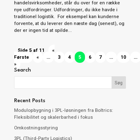
handelsvirksomheder, står du over for en række
nye udfordringer. Udfordringer, du ikke havde i
traditionel logistik. For eksempel kan kunderne
forvente, at du leverer den næste dag (senest), og
der er ingen tid at spilde...
Side 5 af 11
«
Første
«
...
3
4
5
6
7
...
10
...
»
Search
Recent Posts
Modulopbygning i 3PL-løsningen fra Boltrics:
Fleksibilitet og skalerbarhed i fokus
Omkostningsstyring
3PL (Third-Party Logistics)