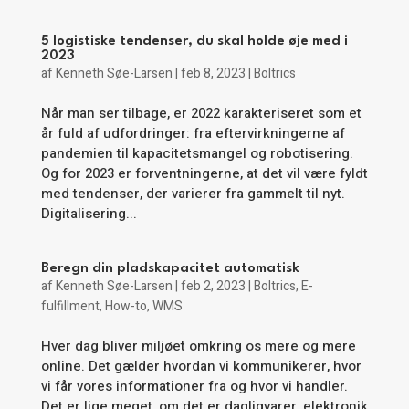
5 logistiske tendenser, du skal holde øje med i
2023
af
Kenneth Søe-Larsen
|
feb 8, 2023
|
Boltrics
Når man ser tilbage, er 2022 karakteriseret som et
år fuld af udfordringer: fra eftervirkningerne af
pandemien til kapacitetsmangel og robotisering.
Og for 2023 er forventningerne, at det vil være fyldt
med tendenser, der varierer fra gammelt til nyt.
Digitalisering...
Beregn din pladskapacitet automatisk
af
Kenneth Søe-Larsen
|
feb 2, 2023
|
Boltrics
,
E-
fulfillment
,
How-to
,
WMS
Hver dag bliver miljøet omkring os mere og mere
online. Det gælder hvordan vi kommunikerer, hvor
vi får vores informationer fra og hvor vi handler.
Det er lige meget, om det er dagligvarer, elektronik