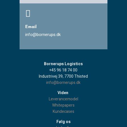

Email
info@bornerups.dk
Bornerups Logistics
+45 96 18 74 00
Industrivej 39, 7700 Thisted
info@bornerups.dk
Viden
Leverancemodel
Whitepapers
Kundecases
Følg os