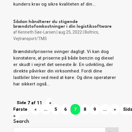
kunders krav og sikre kvaliteten af din...
Sådan håndterer du stigende
brændstofomkostninger i din logistiksoftware
af
Kenneth Søe-Larsen
|
aug 25, 2022
|
Boltrics
,
Vejtransport/TMS
Brændstofpriserne svinger dagligt. Vi kan dog
konstatere, at priserne på både benzin og diesel
er skudt i vejret det seneste år. En udvikling, der
direkte påvirker din virksomhed. Fordi dine
lastbiler blev ved med at køre. Og dine operatører
har sikkert også...
Side 7 af 11
«
Første
«
...
5
6
7
8
9
...
»
Sid
»
Search