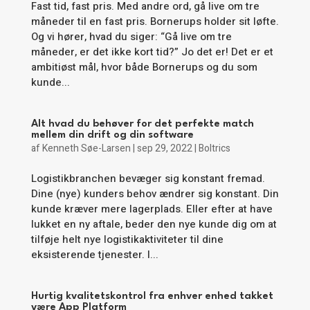
Fast tid, fast pris. Med andre ord, gå live om tre
måneder til en fast pris. Bornerups holder sit løfte.
Og vi hører, hvad du siger: “Gå live om tre
måneder, er det ikke kort tid?” Jo det er! Det er et
ambitiøst mål, hvor både Bornerups og du som
kunde...
Alt hvad du behøver for det perfekte match
mellem din drift og din software
af
Kenneth Søe-Larsen
|
sep 29, 2022
|
Boltrics
Logistikbranchen bevæger sig konstant fremad.
Dine (nye) kunders behov ændrer sig konstant. Din
kunde kræver mere lagerplads. Eller efter at have
lukket en ny aftale, beder den nye kunde dig om at
tilføje helt nye logistikaktiviteter til dine
eksisterende tjenester. I...
Hurtig kvalitetskontrol fra enhver enhed takket
være App Platform