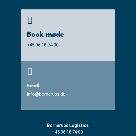

Book møde
+45 96 18 74 00

Email
info@bornerups.dk
Bornerups Logistics
+45 96 18 74 00